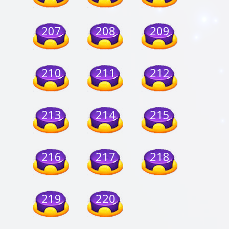
207
208
209
210
211
212
213
214
215
216
217
218
219
220