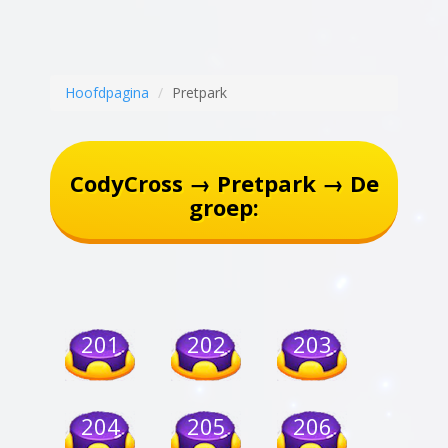
Hoofdpagina
Pretpark
CodyCross → Pretpark → De
groep:
201
202
203
204
205
206