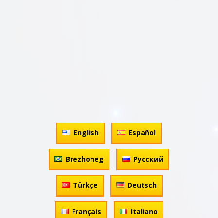
English
Español
Brezhoneg
Русский
Türkçe
Deutsch
Français
Italiano