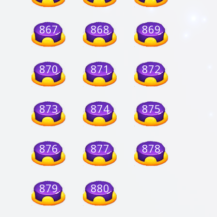
867
868
869
870
871
872
873
874
875
876
877
878
879
880