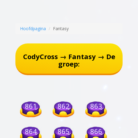
Hoofdpagina
Fantasy
CodyCross → Fantasy → De
groep:
861
862
863
864
865
866