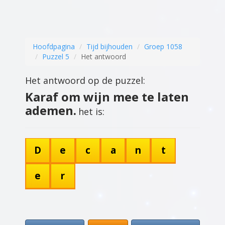
Hoofdpagina
Tijd bijhouden
Groep 1058
Puzzel 5
Het antwoord
Het antwoord op de puzzel:
Karaf om wijn mee te laten
ademen.
het is:
D
e
c
a
n
t
e
r